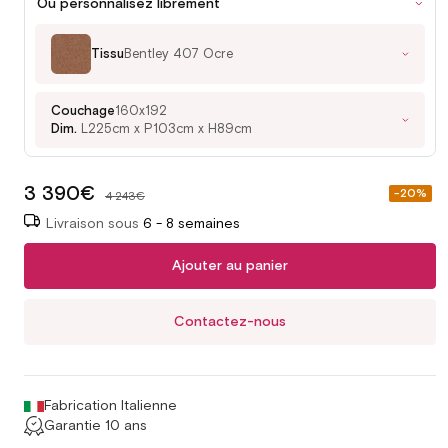
Ou personnalisez librement
Tissu
Bentley 407 Ocre
Couchage
160x192
Dim.
L225cm x P103cm x H89cm
3 390€
Prix
-20%
4 243€
soldé
Livraison sous
6 - 8 semaines
Ajouter au panier
Contactez-nous
Fabrication Italienne
Garantie 10 ans