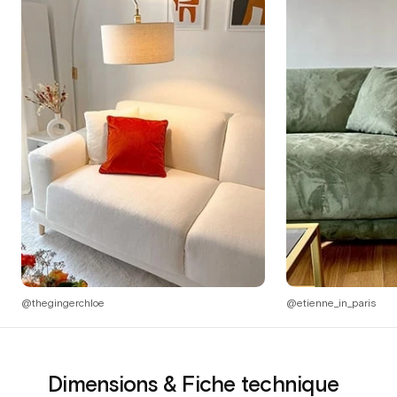
@thegingerchloe
@etienne_in_paris