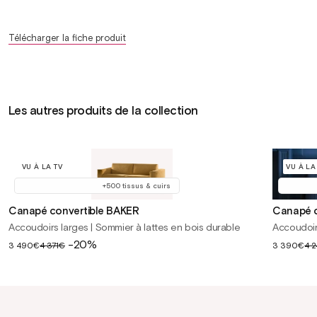
Télécharger la fiche produit
Les autres produits de la collection
VU À LA TV
VU À LA
+500 tissus & cuirs
Canapé convertible BAKER
Canapé c
Accoudoirs larges | Sommier à lattes en bois durable
Accoudoir
Prix
-20%
Prix
3 490€
4 371€
3 390€
4 
soldé
soldé