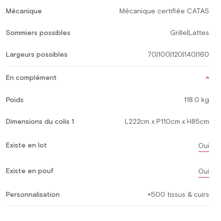
Mécanique
Mécanique certifiée CATAS
Sommiers possibles
Grille|Lattes
Largeurs possibles
70|100|120|140|160
En complément
Poids
118.0 kg
Dimensions du colis 1
L222cm x P110cm x H85cm
Existe en lot
Oui
Existe en pouf
Oui
Personnalisation
+500 tissus & cuirs