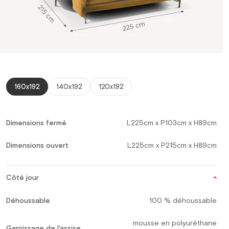
160x192
140x192
120x192
Dimensions fermé
L225cm x P103cm x H89cm
Dimensions ouvert
L225cm x P215cm x H89cm
Côté jour
Déhoussable
100 % déhoussable
mousse en polyuréthane
Garnissage de l'assise