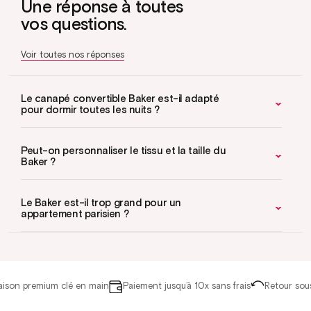
Une réponse à toutes
vos questions.
Voir toutes nos réponses
Le canapé convertible Baker est-il adapté
pour dormir toutes les nuits ?
Peut-on personnaliser le tissu et la taille du
Baker ?
Le Baker est-il trop grand pour un
appartement parisien ?
son premium clé en main
Paiement jusqu’à 10x sans frais
Retour sous 1