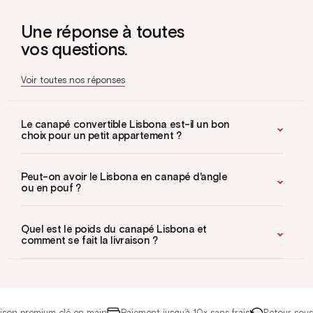
Une réponse à toutes
vos questions.
Voir toutes nos réponses
Le canapé convertible Lisbona est-il un bon
choix pour un petit appartement ?
Peut-on avoir le Lisbona en canapé d'angle
ou en pouf ?
Quel est le poids du canapé Lisbona et
comment se fait la livraison ?
on premium clé en main
Paiement jusqu’à 10x sans frais
Retour sous 14