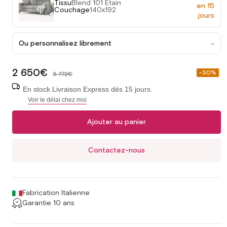
Tissu
Blend 101 Etain
en 15
Couchage
140x192
jours
Ou personnalisez librement
2 650€
Prix
-30%
3 772€
soldé
En stock Livraison Express dès 15 jours.
Voir le délai chez moi
Ajouter au panier
Contactez-nous
Fabrication Italienne
Garantie 10 ans