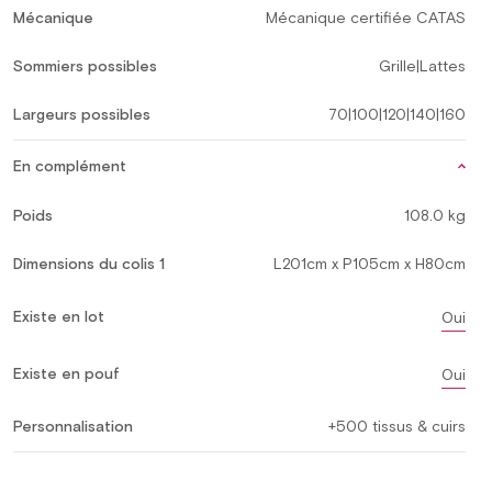
Mécanique
Mécanique certifiée CATAS
Sommiers possibles
Grille|Lattes
Largeurs possibles
70|100|120|140|160
En complément
Poids
108.0 kg
Dimensions du colis 1
L201cm x P105cm x H80cm
Existe en lot
Oui
Existe en pouf
Oui
Personnalisation
+500 tissus & cuirs