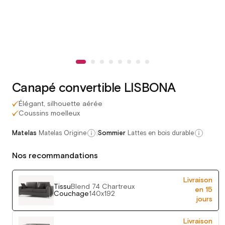
Canapé convertible LISBONA
Élégant, silhouette aérée
Coussins moelleux
|
Matelas
Matelas Origine
Sommier
Lattes en bois durable
Nos recommandations
Livraison
Tissu
Blend 74 Chartreux
en 15
Couchage
140x192
jours
Livraison