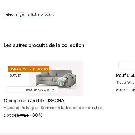
Télécharger la fiche produit
Les autres produits de la collection
LIVRAISON EN 15 JOURS
Pouf LI
OUTLET
Tissu Gris
Prix
690€
870
+500 tissus & cuirs
soldé
Canapé convertible LISBONA
Accoudoirs larges | Sommier à lattes en bois durable
Prix
-30%
2 650€
3 772€
soldé