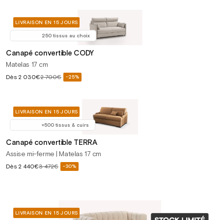
habituel
LIVRAISON EN 15 JOURS
250 tissus au choix
Canapé convertible CODY
Matelas 17 cm
Prix
Dès
2 030€
2 700€
-25%
Prix
soldé
habituel
LIVRAISON EN 15 JOURS
+500 tissus & cuirs
Canapé convertible TERRA
Assise mi-ferme | Matelas 17 cm
Prix
Dès
2 440€
3 472€
-30%
Prix
soldé
habituel
LIVRAISON EN 15 JOURS