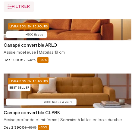
FILTRER
LIVRAISON EN 15 JOURS
+500 tissus
Canapé convertible ARLO
Assise moelleuse | Matelas 18 cm
Prix
Dès
1 990€
2 843€
-30%
Prix
soldé
habituel
LIVRAISON EN 15 JOURS
BEST SELLER
+500 tissus & cuirs
Canapé convertible CLARK
Assise profonde et mi-ferme | Sommier à lattes en bois durable
Prix
Dès
2 390€
3 401€
-30%
Prix
soldé