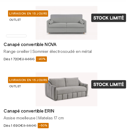
LIVRAISON EN 15 JOURS
OUTLET
Canapé convertible NOVA
Range oreiller | Sommier électrosoudé en métal
Prix
Dès
1 720€
2 865€
-40%
Prix
soldé
habituel
LIVRAISON EN 15 JOURS
OUTLET
Canapé convertible ERIN
Assise moelleuse | Matelas 17 cm
Prix
Dès
1 690€
3 380€
-50%
Prix
soldé