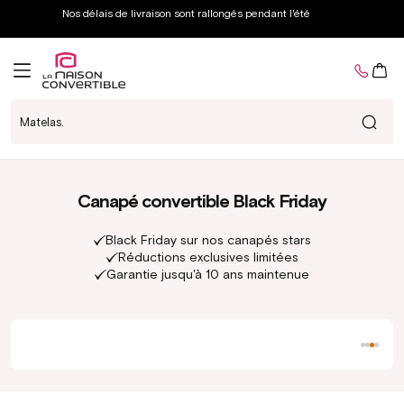
et
Nos délais de livraison sont rallongés pendant l'été
passer
au
contenu
Panier
Matelas...
Canapé convertible Black Friday
Black Friday sur nos canapés stars
Réductions exclusives limitées
Garantie jusqu'à 10 ans maintenue