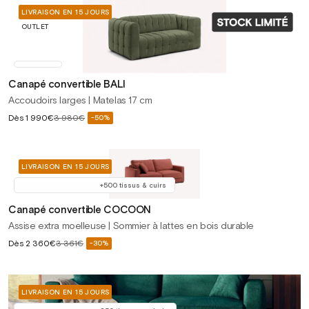
LIVRAISON EN 15 JOURS
OUTLET
Canapé convertible BALI
Accoudoirs larges | Matelas 17 cm
Prix
Dès
1 990€
3 980€
-50%
Prix
soldé
habituel
LIVRAISON EN 15 JOURS
+500 tissus & cuirs
Canapé convertible COCOON
Assise extra moelleuse | Sommier à lattes en bois durable
Prix
Dès
2 360€
3 361€
-30%
Prix
soldé
habituel
LIVRAISON EN 15 JOURS