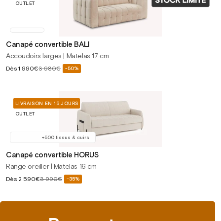
OUTLET
Canapé convertible BALI
Accoudoirs larges | Matelas 17 cm
Prix
Dès
1 990€
3 980€
-50%
Prix
soldé
habituel
LIVRAISON EN 15 JOURS
OUTLET
+500 tissus & cuirs
Canapé convertible HORUS
Range oreiller | Matelas 16 cm
Prix
Dès
2 590€
3 990€
-35%
Prix
soldé
habituel