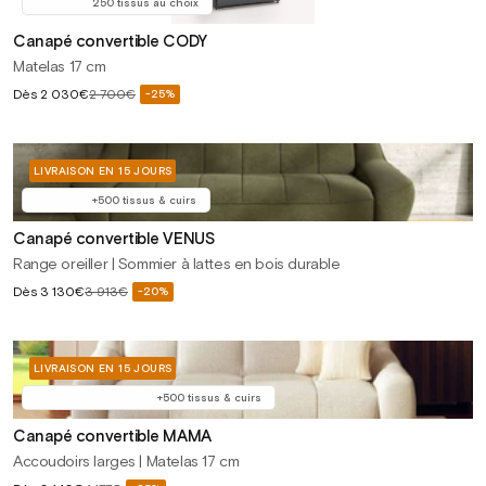
250 tissus au choix
Canapé convertible CODY
Matelas 17 cm
Prix
Dès
2 030€
2 700€
-25%
Prix
soldé
habituel
LIVRAISON EN 15 JOURS
+500 tissus & cuirs
Canapé convertible VENUS
Range oreiller | Sommier à lattes en bois durable
Prix
Dès
3 130€
3 913€
-20%
Prix
soldé
habituel
LIVRAISON EN 15 JOURS
+500 tissus & cuirs
Canapé convertible MAMA
Accoudoirs larges | Matelas 17 cm