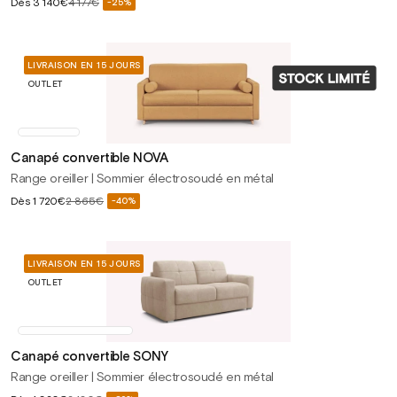
Prix
Dès
3 140€
4 177€
-25%
Prix
soldé
habituel
LIVRAISON EN 15 JOURS
OUTLET
Canapé convertible NOVA
Range oreiller | Sommier électrosoudé en métal
Prix
Dès
1 720€
2 865€
-40%
Prix
soldé
habituel
LIVRAISON EN 15 JOURS
OUTLET
Canapé convertible SONY
Range oreiller | Sommier électrosoudé en métal