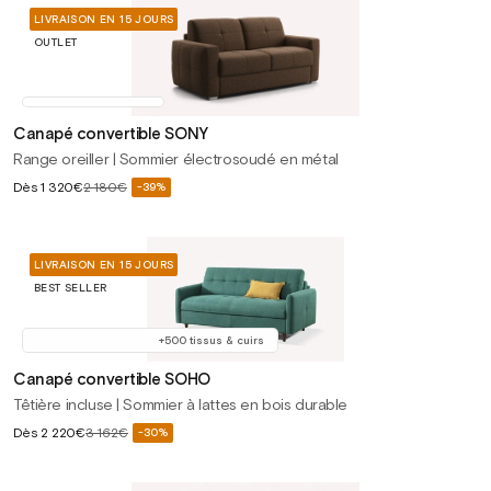
LIVRAISON EN 15 JOURS
OUTLET
Canapé convertible SONY
Range oreiller | Sommier électrosoudé en métal
Prix
Dès
1 320€
2 180€
-39%
Prix
soldé
habituel
LIVRAISON EN 15 JOURS
BEST SELLER
+500 tissus & cuirs
Canapé convertible SOHO
Têtière incluse | Sommier à lattes en bois durable
Prix
Dès
2 220€
3 162€
-30%
Prix
soldé
habituel