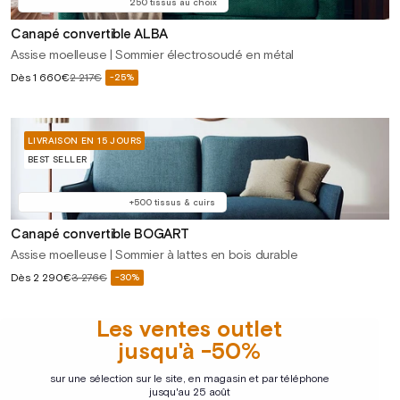
250 tissus au choix
Canapé convertible ALBA
Assise moelleuse | Sommier électrosoudé en métal
Prix
Dès
1 660€
2 217€
-25%
Prix
soldé
habituel
LIVRAISON EN 15 JOURS
BEST SELLER
+500 tissus & cuirs
Canapé convertible BOGART
Assise moelleuse | Sommier à lattes en bois durable
Prix
Dès
2 290€
3 276€
-30%
Prix
soldé
habituel
Les ventes outlet
jusqu'à -50%
sur une sélection sur le site, en magasin et par téléphone
jusqu'au 25 août